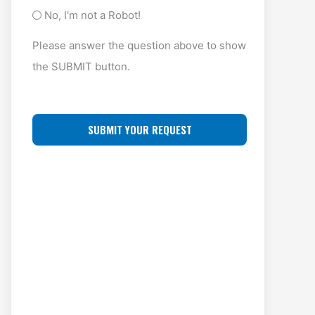
y
A
O
No, I'm not a Robot!
p
D
F
Please answer the question above to show
e
D
F
the SUBMIT button.
(
R
L
R
E
O
e
S
C
q
S
u
A
ir
(
T
e
R
I
d
e
O
)
q
N
u
ir
e
d
)