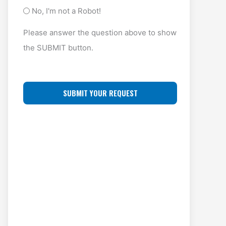
y
A
O
No, I'm not a Robot!
p
D
F
Please answer the question above to show
e
D
F
the SUBMIT button.
(
R
L
R
E
O
e
S
C
q
S
u
A
ir
(
T
e
R
I
d
e
O
)
q
N
u
ir
e
d
)