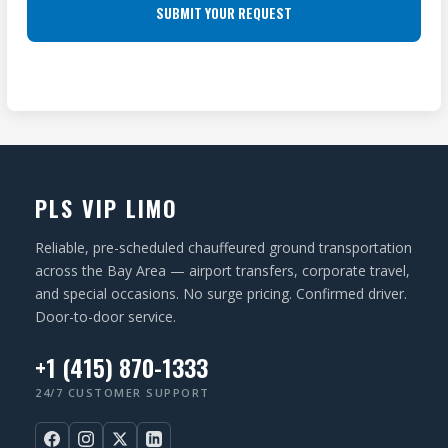
u
S
A
ir
(
T
e
R
I
d
e
O
)
q
N
u
ir
PLS VIP LIMO
e
d
Reliable, pre-scheduled chauffeured ground transportation
)
across the Bay Area — airport transfers, corporate travel,
and special occasions. No surge pricing. Confirmed driver.
Door-to-door service.
+1 (415) 870-1333
24/7 CUSTOMER SUPPORT