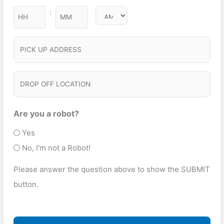
S
u
Y
d
:
e
M
ir
e
Y
)
d
i
e
Y
r
)
P
n
d
v
I
)
u
i
C
t
D
c
e
K
R
e
s
U
O
Are you a robot?
T
P
P
Yes
y
A
O
No, I'm not a Robot!
p
D
F
e
Please answer the question above to show the SUBMIT
D
F
(
button.
R
L
R
E
O
e
S
q
C