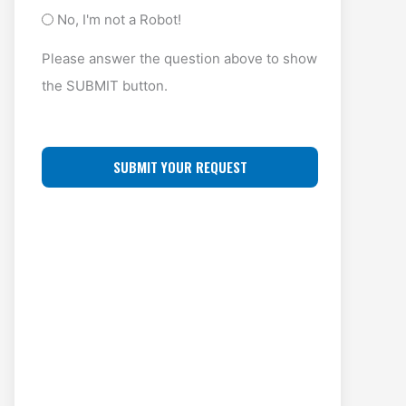
y
A
O
No, I'm not a Robot!
p
D
F
Please answer the question above to show
e
D
F
the SUBMIT button.
(
R
L
R
E
O
e
S
C
q
S
u
A
ir
(
T
e
R
I
d
e
O
)
q
N
u
ir
e
d
)