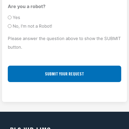
e
s
U
O
Are you a robot?
T
P
P
Yes
y
A
O
No, I'm not a Robot!
p
D
F
e
Please answer the question above to show the SUBMIT
D
F
(
button.
R
L
R
E
O
e
S
q
C
u
S
A
ir
(
T
e
R
I
d
e
O
)
q
N
u
ir