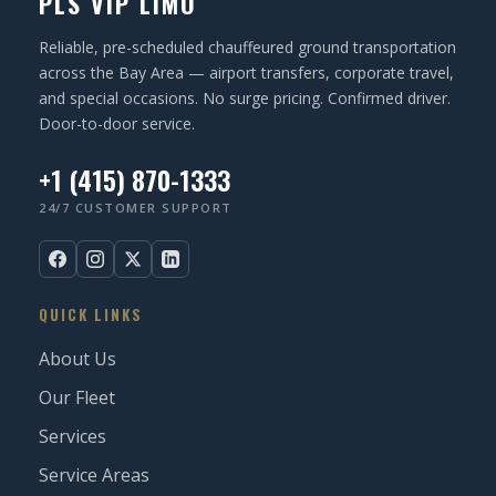
PLS VIP LIMO
e
d
Reliable, pre-scheduled chauffeured ground transportation
)
across the Bay Area — airport transfers, corporate travel,
and special occasions. No surge pricing. Confirmed driver.
Door-to-door service.
+1 (415) 870-1333
24/7 CUSTOMER SUPPORT
QUICK LINKS
About Us
Our Fleet
Services
Service Areas