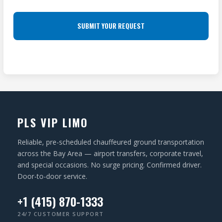
O
e
S
q
C
u
S
A
ir
(
T
e
R
I
d
e
O
)
q
N
u
ir
PLS VIP LIMO
e
d
Reliable, pre-scheduled chauffeured ground transportation
)
across the Bay Area — airport transfers, corporate travel,
and special occasions. No surge pricing. Confirmed driver.
Door-to-door service.
+1 (415) 870-1333
24/7 CUSTOMER SUPPORT