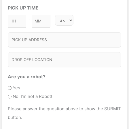
e
h
ir
u
t
PICK UP TIME
q
Y
e
ir
S
u
Y
d
:
e
M
ir
e
Y
)
d
i
e
Y
r
)
P
n
d
v
I
)
u
i
C
t
D
c
e
K
R
e
s
U
O
Are you a robot?
T
P
P
Yes
y
A
O
No, I'm not a Robot!
p
D
F
e
Please answer the question above to show the SUBMIT
D
F
(
button.
R
L
R
E