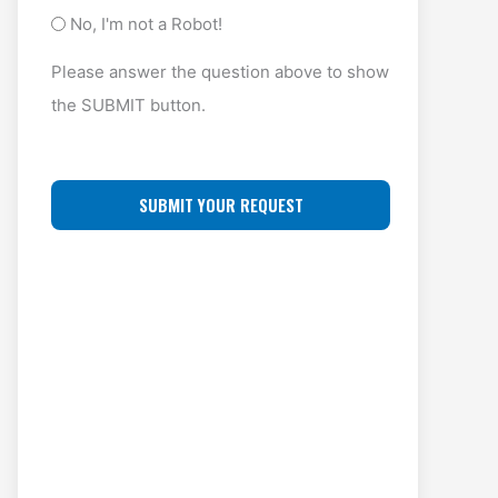
y
A
O
No, I'm not a Robot!
p
D
F
Please answer the question above to show
e
D
F
the SUBMIT button.
(
R
L
R
E
O
e
S
C
q
S
u
A
ir
(
T
e
R
I
d
e
O
)
q
N
u
ir
e
d
)