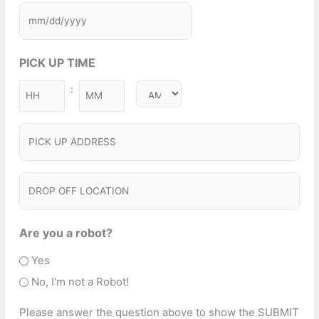
a
(
e
q
e
s
R
u
q
c
e
h
ir
u
t
PICK UP TIME
q
Y
e
ir
S
u
Y
d
:
e
M
ir
e
Y
)
d
i
e
Y
r
)
P
n
d
v
I
)
u
i
C
t
D
c
e
K
R
e
s
U
O
Are you a robot?
T
P
P
Yes
y
A
O
No, I'm not a Robot!
p
D
F
e
Please answer the question above to show the SUBMIT
D