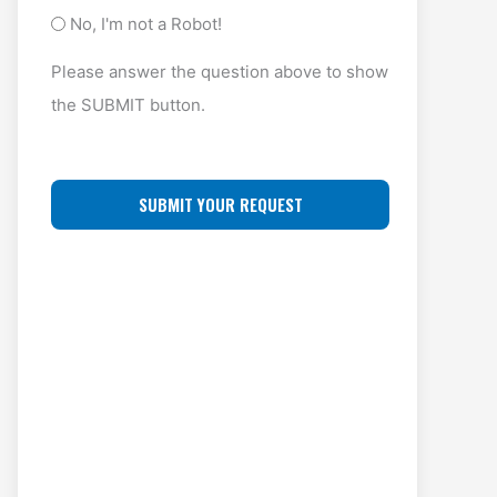
y
A
O
No, I'm not a Robot!
p
D
F
Please answer the question above to show
e
D
F
the SUBMIT button.
(
R
L
R
E
O
e
S
C
q
S
u
A
ir
(
T
e
R
I
d
e
O
)
q
N
u
ir
e
d
)