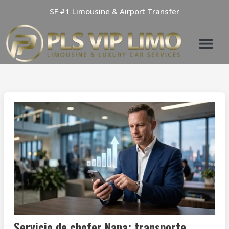
Skip
SF #1 Limousine & Airport Transfer
to
content
Servicio de chofer Napa: transporte