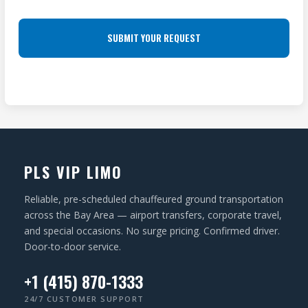
E
O
e
S
q
C
u
S
A
ir
(
T
e
R
I
d
e
O
)
q
N
u
ir
PLS VIP LIMO
e
d
Reliable, pre-scheduled chauffeured ground transportation
)
across the Bay Area — airport transfers, corporate travel,
and special occasions. No surge pricing. Confirmed driver.
Door-to-door service.
+1 (415) 870-1333
24/7 CUSTOMER SUPPORT