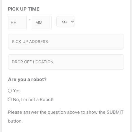
e
h
ir
u
t
PICK UP TIME
q
Y
e
ir
S
u
Y
d
:
e
M
ir
e
Y
)
d
i
e
Y
r
)
P
n
d
v
I
)
u
i
C
t
D
c
e
K
R
e
s
U
O
Are you a robot?
T
P
P
Yes
y
A
O
No, I'm not a Robot!
p
D
F
e
Please answer the question above to show the SUBMIT
D
F
(
button.
R
L
R