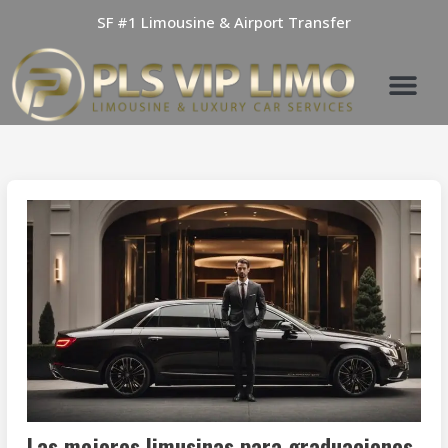
Skip
SF #1 Limousine & Airport Transfer
to
content
Las mejores limusinas para graduaciones