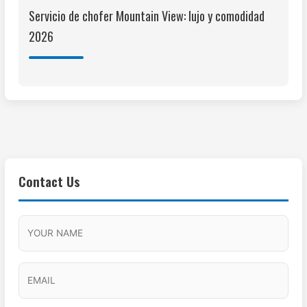
Servicio de chofer Mountain View: lujo y comodidad
2026
Contact Us
M
F
A
H
M
u
M
o
s
l
/
u
E
l
P
r
l
m
a