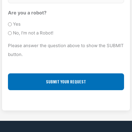
K
R
e
s
U
O
Are you a robot?
T
P
P
Yes
y
A
O
No, I'm not a Robot!
p
D
F
e
Please answer the question above to show the SUBMIT
D
F
(
button.
R
L
R
E
O
e
S
q
C
u
S
A
ir
(
T
e
R
I
d
e
O
)
q
N
u
ir