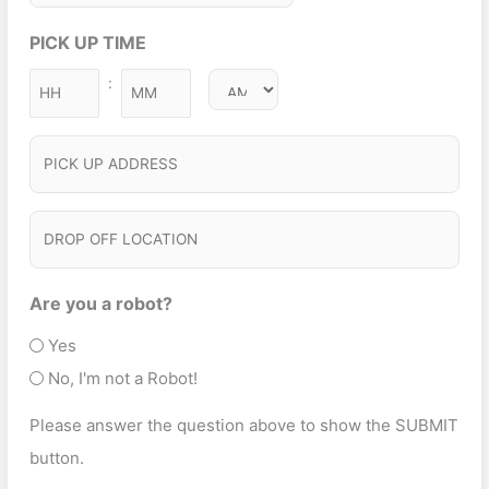
c
e
h
ir
u
t
PICK UP TIME
q
Y
e
ir
S
u
Y
d
:
e
M
ir
e
Y
)
d
i
e
Y
r
)
P
n
d
v
I
)
u
i
C
t
D
c
e
K
R
e
s
U
O
Are you a robot?
T
P
P
Yes
y
A
O
No, I'm not a Robot!
p
D
F
e
Please answer the question above to show the SUBMIT
D
F
(
button.
R
L
R