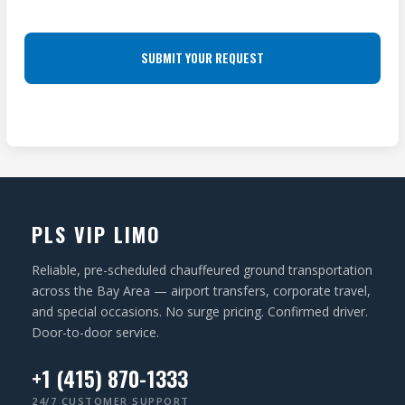
E
O
e
S
q
C
u
S
A
ir
(
T
e
R
I
d
e
O
)
q
N
u
ir
PLS VIP LIMO
e
d
Reliable, pre-scheduled chauffeured ground transportation
)
across the Bay Area — airport transfers, corporate travel,
and special occasions. No surge pricing. Confirmed driver.
Door-to-door service.
+1 (415) 870-1333
24/7 CUSTOMER SUPPORT