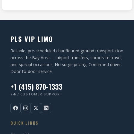
R
I
d
e
O
)
q
N
u
ir
PLS VIP LIMO
e
d
Reliable, pre-scheduled chauffeured ground transportation
)
across the Bay Area — airport transfers, corporate travel,
and special occasions. No surge pricing. Confirmed driver.
Door-to-door service.
+1 (415) 870-1333
24/7 CUSTOMER SUPPORT
QUICK LINKS