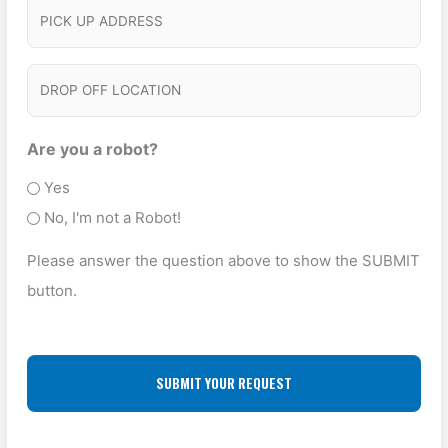
r
P
n
d
v
I
)
u
i
C
t
D
c
e
K
R
e
s
U
O
Are you a robot?
T
P
P
Yes
y
A
O
No, I'm not a Robot!
p
D
F
e
Please answer the question above to show the SUBMIT
D
F
(
button.
R
L
R
E
O
e
S
q
C
u
S
A
ir
(
T
e