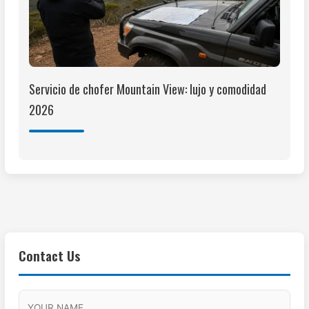
Servicio de chofer Mountain View: lujo y comodidad
2026
Contact Us
M
F
A
H