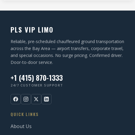
O
)
q
N
u
ir
PLS VIP LIMO
e
d
Reliable, pre-scheduled chauffeured ground transportation
)
across the Bay Area — airport transfers, corporate travel,
and special occasions. No surge pricing. Confirmed driver.
Door-to-door service.
+1 (415) 870-1333
24/7 CUSTOMER SUPPORT
QUICK LINKS
About Us