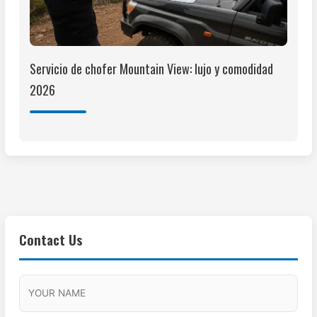
Servicio de chofer Mountain View: lujo y comodidad
2026
Contact Us
M
F
A
H
M
u
M
o