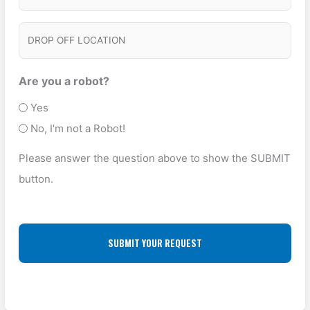
v
I
)
u
i
C
t
D
c
e
K
R
e
s
U
O
Are you a robot?
T
P
P
Yes
y
A
O
No, I'm not a Robot!
p
D
F
e
Please answer the question above to show the SUBMIT
D
F
(
button.
R
L
R
E
O
e
S
q
C
u
S
A
ir
(
T
e
R
I
d
e