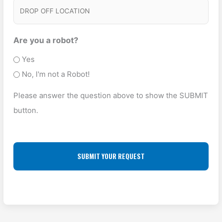
C
t
D
c
e
K
R
e
s
U
O
Are you a robot?
T
P
P
Yes
y
A
O
No, I'm not a Robot!
p
D
F
e
Please answer the question above to show the SUBMIT
D
F
(
button.
R
L
R
E
O
e
S
q
C
u
S
A
ir
(
T
e
R
I
d
e
O
)
q