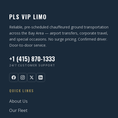
N
u
ir
PLS VIP LIMO
e
d
Reliable, pre-scheduled chauffeured ground transportation
)
across the Bay Area — airport transfers, corporate travel,
and special occasions. No surge pricing. Confirmed driver.
Door-to-door service.
+1 (415) 870-1333
24/7 CUSTOMER SUPPORT
QUICK LINKS
About Us
Our Fleet