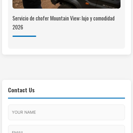
Servicio de chofer Mountain View: lujo y comodidad
2026
Contact Us
M
F
A
H
M
u
M
o
s
l
/
u
E
l