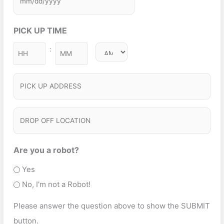
s
R
u
q
c
e
h
ir
u
t
PICK UP TIME
q
Y
e
ir
S
u
Y
d
:
e
M
ir
e
Y
)
d
i
e
Y
r
)
P
n
d
v
I
)
u
i
C
t
D
c
e
K
R
e
s
U
O
Are you a robot?
T
P
P
Yes
y
A
O
No, I'm not a Robot!
p
D
F
e
Please answer the question above to show the SUBMIT
D
F
(
button.