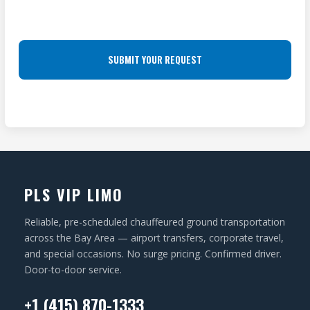
R
L
R
E
O
e
S
q
C
u
S
A
ir
(
T
e
R
I
d
e
O
)
q
N
u
ir
PLS VIP LIMO
e
d
Reliable, pre-scheduled chauffeured ground transportation
)
across the Bay Area — airport transfers, corporate travel,
and special occasions. No surge pricing. Confirmed driver.
Door-to-door service.
+1 (415) 870-1333