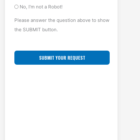
y
A
O
No, I'm not a Robot!
p
D
F
Please answer the question above to show
e
D
F
the SUBMIT button.
(
R
L
R
E
O
e
S
C
q
S
u
A
ir
(
T
e
R
I
d
e
O
)
q
N
u
ir
e
d
)